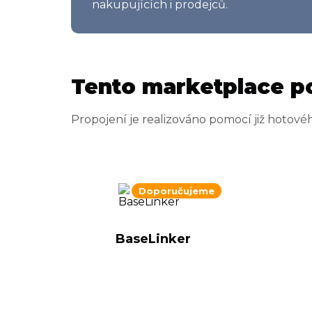
nakupujících i prodejců.
Tento marketplace p
Propojení je realizováno pomocí již hotové
Doporučujeme
BaseLinker