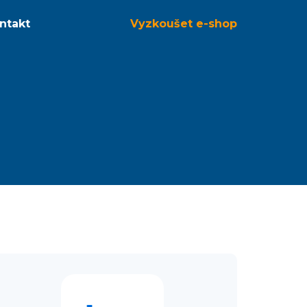
ntakt
Vyzkoušet
e-shop