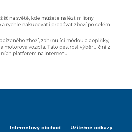
ržišť na světě, kde můžete nalézt miliony
a rychle nakupovat i prodávat zboží po celém
abízeného zboží, zahrnující módou a doplňky,
 a motorová vozidla. Tato pestrost výběru činí z
ních platforem na internetu.
Internetový obchod
Užitečné odkazy