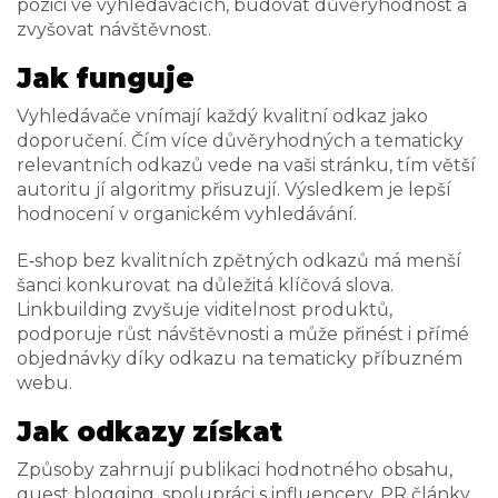
pozici ve vyhledávačích, budovat důvěryhodnost a
zvyšovat návštěvnost.
Jak funguje
Vyhledávače vnímají každý kvalitní odkaz jako
doporučení. Čím více důvěryhodných a tematicky
relevantních odkazů vede na vaši stránku, tím větší
autoritu jí algoritmy přisuzují. Výsledkem je lepší
hodnocení v organickém vyhledávání.
E‑shop bez kvalitních zpětných odkazů má menší
šanci konkurovat na důležitá klíčová slova.
Linkbuilding zvyšuje viditelnost produktů,
podporuje růst návštěvnosti a může přinést i přímé
objednávky díky odkazu na tematicky příbuzném
webu.
Jak odkazy získat
Způsoby zahrnují publikaci hodnotného obsahu,
guest blogging, spolupráci s influencery, PR články,