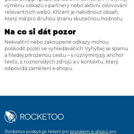
výměnu odkazů s partnery nebo aktivní oslovování
relevantních webů. Klíčem je nabídnout obsah,
který má pro druhou stranu skutečnou hodnotu.
Na co si dát pozor
Nekvalitní nebo zakoupené odkazy mohou
poškodit pozici ve vyhledávačích. Vyhýbej se spamu
a hledej přirozenou cestu – s různými typy anchor
textů, z různorodých zdrojů a v kontextu, který
odpovídá zaměření e‑shopu.
Rocketoo poskytuje řešení pro
pronájem e-shopů
pro