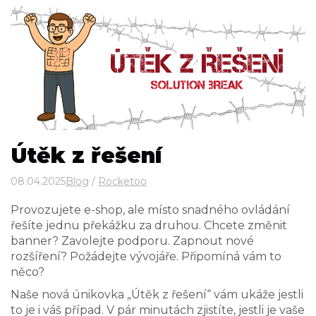
Útěk z řešení
08.04.2025
Blog
/
Rocketoo
Provozujete e-shop, ale místo snadného ovládání
řešíte jednu překážku za druhou. Chcete změnit
banner? Zavolejte podporu. Zapnout nové
rozšíření? Požádejte vývojáře. Připomíná vám to
něco?
Naše nová únikovka „Útěk z řešení“ vám ukáže jestli
to je i váš případ. V pár minutách zjistíte, jestli je vaše