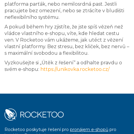
platforma parťák, nebo nemilosrdná past. Jestli
pracujete bez omezení, nebo se ztrácíte v bludišti
neflexibilního systému.
A pokud během hry zjistíte, že jste spíš vězeň než
vládce vlastního e-shopu, víte, kde hledat cestu
ven. V Rocketoo vám ukážeme, jak utéct z vězení
vlastní platformy. Bez stresu, bez kliček, bez nervů –
s maximální svobodou a flexibilitou.
Vyzkoušejte si „Útěk z řešení“ a odhalte pravdu o
svém e-shopu:
https://unikovka.rocketoo.cz/
Rocketoo poskytuje řešení pro
pronájem e-shopů
pro