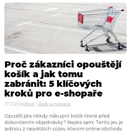
Proč zákazníci opouštějí
košík a jak tomu
zabránit: 5 klíčových
kroků pro e-shopaře
17.12.2024
Blog
/
Rady a inspirace
Opustili jste někdy nákupní košík těsně před
dokončením objednávky? Nejste sami. Tento jev je
jednou z největších výzev, kterým online obchody