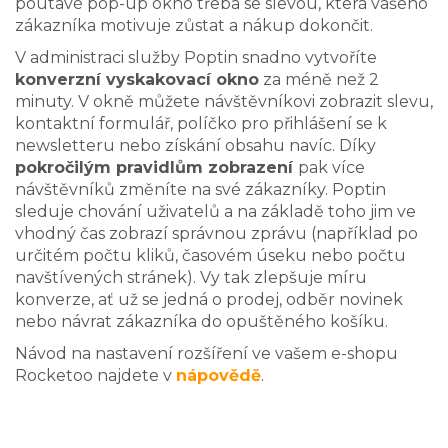
poutavé pop-up okno třeba se slevou, která vašeho
zákazníka motivuje zůstat a nákup dokončit.
V administraci služby Poptin snadno vytvoříte
konverzní vyskakovací okno
za méně než 2
minuty. V okně můžete návštěvníkovi zobrazit slevu,
kontaktní formulář, políčko pro přihlášení se k
newsletteru nebo získání obsahu navíc. Díky
pokročilým pravidlům zobrazení
pak více
návštěvníků změníte na své zákazníky. Poptin
sleduje chování uživatelů a na základě toho jim ve
vhodný čas zobrazí správnou zprávu (například po
určitém počtu kliků, časovém úseku nebo počtu
navštívených stránek). Vy tak zlepšuje míru
konverze, ať už se jedná o prodej, odběr novinek
nebo návrat zákazníka do opuštěného košíku.
Návod na nastavení rozšíření ve vašem e-shopu
Rocketoo najdete v
nápovědě
.