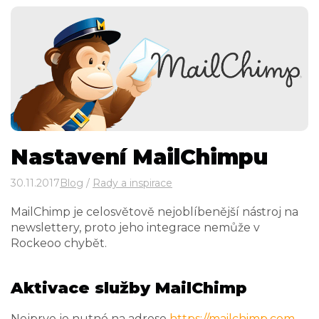
Nastavení MailChimpu
30.11.2017
Blog
/
Rady a inspirace
MailChimp je celosvětově nejoblíbenější nástroj na
newslettery, proto jeho integrace nemůže v
Rockeoo chybět.
Aktivace služby MailChimp
Nejprve je nutné na adrese
https://mailchimp.com