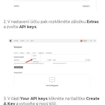
2. V nastavení účtu pak rozklikněte záložku
Extras
a zvolte
API keys
.
3. V části
Your API keys
klikněte na tlačítko
Create
A Key
a vytvořte si nový klíč.