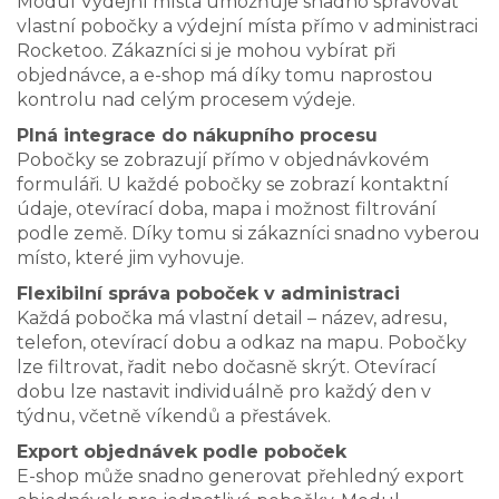
Modul Výdejní místa umožňuje snadno spravovat
vlastní pobočky a výdejní místa přímo v administraci
Rocketoo. Zákazníci si je mohou vybírat při
objednávce, a e-shop má díky tomu naprostou
kontrolu nad celým procesem výdeje.
Plná integrace do nákupního procesu
Pobočky se zobrazují přímo v objednávkovém
formuláři. U každé pobočky se zobrazí kontaktní
údaje, otevírací doba, mapa i možnost filtrování
podle země. Díky tomu si zákazníci snadno vyberou
místo, které jim vyhovuje.
Flexibilní správa poboček v administraci
Každá pobočka má vlastní detail – název, adresu,
telefon, otevírací dobu a odkaz na mapu. Pobočky
lze filtrovat, řadit nebo dočasně skrýt. Otevírací
dobu lze nastavit individuálně pro každý den v
týdnu, včetně víkendů a přestávek.
Export objednávek podle poboček
E-shop může snadno generovat přehledný export