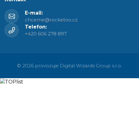
E-mail:
chceme@rocketoo.cz
Telefon:
+420 606 278 897
© 2026 provozuje
Digital Wizards Group s.r.o.