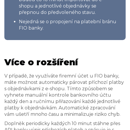
shopu a jednotlivé objednávky se
přepnou do předvoleného stavu.
Nejedná se o propojení na platební bránu
FIO banky.
Více o rozšíření
V případě, že využíváte firemní účet u FIO banky,
máte možnost automaticky párovat příchozí platby
s objednávkami z e-shopu. Tímto způsobem se
vyhnete manuální kontrole bankovního účtu
každý den a ručnímu přiřazování každé jednotlivé
platby k objednávkám. Automatické zpracování
vám ušetří mnoho času a minimalizuje riziko chyb.
Doplněk periodicky každých 10 minut stáhne přes
API banky výpis příchozích plateb a spáruje je s