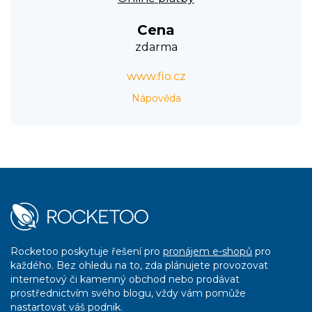
Cena
zdarma
www.fio.cz
Nápověda
Rocketoo poskytuje řešení pro
pronájem e-shopů
pro
každého. Bez ohledu na to, zda plánujete provozovat
internetový či kamenný obchod nebo prodávat
prostřednictvím svého blogu, vždy vám pomůže
nastartovat váš podnik.