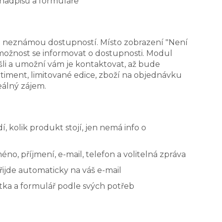
 nadpisů a formuláře
bo neznámou dostupností. Místo zobrazení "Není
žnost se informovat o dostupnosti. Modul
ešli a umožní vám je kontaktovat, až bude
iment, limitované edice, zboží na objednávku
eálný zájem.
í, kolik produkt stojí, jen nemá info o
éno, příjmení, e-mail, telefon a volitelná zpráva
řijde automaticky na váš e-mail
ítka a formulář podle svých potřeb