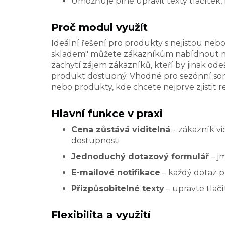
Umožňuje plně upravit texty tlačítek,
Proč modul využít
Ideální řešení pro produkty s nejistou ne
skladem" můžete zákazníkům nabídnout mo
zachytí zájem zákazníků, kteří by jinak od
produkt dostupný. Vhodné pro sezónní sort
nebo produkty, kde chcete nejprve zjistit r
Hlavní funkce v praxi
Cena zůstává viditelná
– zákazník vid
dostupnosti
Jednoduchý dotazový formulář
– jm
E-mailové notifikace
– každý dotaz p
Přizpůsobitelné texty
– upravte tlač
Flexibilita a využití