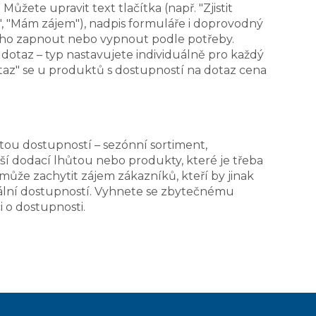
ůžete upravit text tlačítka (např. "Zjistit
", "Mám zájem"), nadpis formuláře i doprovodný
te ho zapnout nebo vypnout podle potřeby.
otaz – typ nastavujete individuálně pro každý
az" se u produktů s dostupností na dotaz cena
stou dostupností – sezónní sortiment,
lší dodací lhůtou nebo produkty, které je třeba
ůže zachytit zájem zákazníků, kteří by jinak
uální dostupností. Vyhnete se zbytečnému
 o dostupnosti.