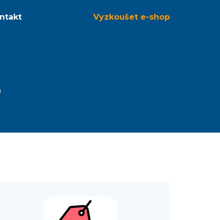
ntakt
Vyzkoušet
e-shop
z