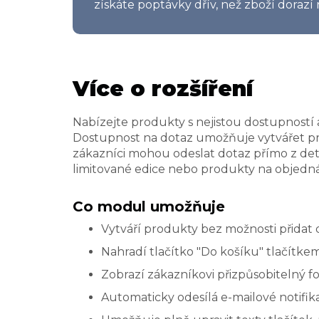
získáte poptávky dřív, než zboží dorazí 
Více o rozšíření
Nabízejte produkty s nejistou dostupností
Dostupnost na dotaz umožňuje vytvářet pr
zákazníci mohou odeslat dotaz přímo z deta
limitované edice nebo produkty na objedn
Co modul umožňuje
Vytváří produkty bez možnosti přidat 
Nahradí tlačítko "Do košíku" tlačítk
Zobrazí zákazníkovi přizpůsobitelný f
Automaticky odesílá e-mailové notifi