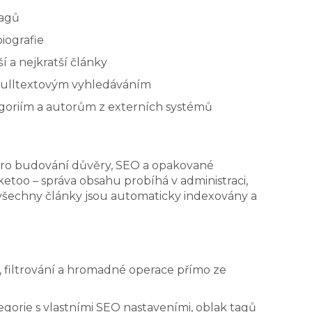
tagů
iografie
ší a nejkratší články
 fulltextovým vyhledáváním
goriím a autorům z externích systémů
ů pro budování důvěry, SEO a opakované
etoo – správa obsahu probíhá v administraci,
 všechny články jsou automaticky indexovány a
, filtrování a hromadné operace přímo ze
gorie s vlastními SEO nastaveními, oblak tagů