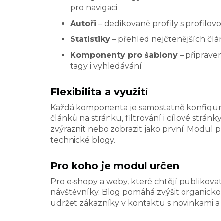
pro navigaci
Autoři
– dedikované profily s profilovo
Statistiky
– přehled nejčtenějších člá
Komponenty pro šablony
– připrave
tagy i vyhledávání
Flexibilita a využití
Každá komponenta je samostatně konfiguro
článků na stránku, filtrování i cílové strán
zvýraznit nebo zobrazit jako první. Modul
technické blogy.
Pro koho je modul určen
Pro e‑shopy a weby, které chtějí publikova
návštěvníky. Blog pomáhá zvýšit organicko
udržet zákazníky v kontaktu s novinkami a 