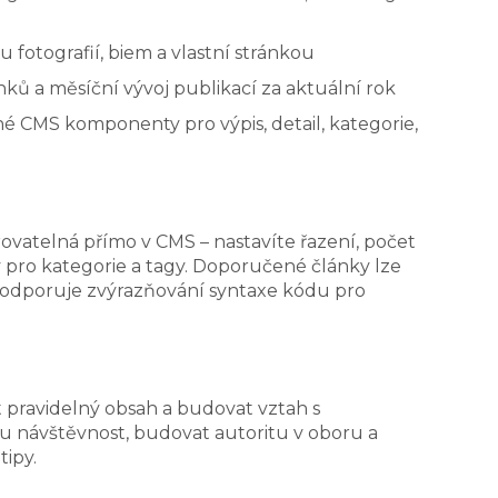
u fotografií, biem a vlastní stránkou
nků a měsíční vývoj publikací za aktuální rok
né CMS komponenty pro výpis, detail, kategorie,
vatelná přímo v CMS – nastavíte řazení, počet
ky pro kategorie a tagy. Doporučené články lze
 podporuje zvýrazňování syntaxe kódu pro
t pravidelný obsah a budovat vztah s
u návštěvnost, budovat autoritu v oboru a
tipy.