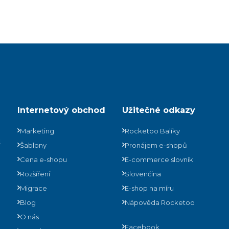
Internetový obchod
Užitečné odkazy
Marketing
Rocketoo Balíky
ů
Šablony
Pronájem e-shopů
Cena e-shopu
E-commerce slovník
Rozšíření
Slovenčina
Migrace
E-shop na míru
Blog
Nápověda Rocketoo
O nás
Facebook