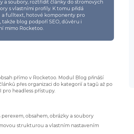
ky a soubory, roztřídit články do stromových
tory s vlastními profily. K tomu přidá
pu a fulltext, hotové komponenty pro
, takže blog podpoří SEO, důvěru i
ení mimo Rocketoo.
 obsah přímo v Rocketoo. Modul Blog přináší
ánků přes organizaci do kategorií a tagů až po
I pro headless přístupy.
s perexem, obsahem, obrázky a soubory
romovou strukturou a vlastním nastavením