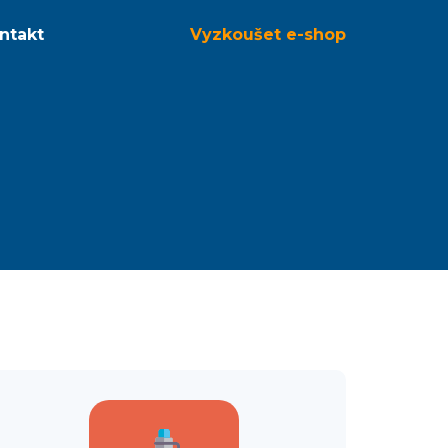
ntakt
Vyzkoušet
e-shop