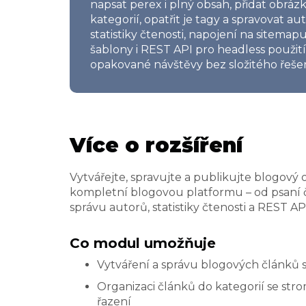
napsat perex i plný obsah, přidat obráz
kategorií, opatřit je tagy a spravovat au
statistiky čtenosti, napojení na sitema
šablony i REST API pro headless použití
opakované návštěvy bez složitého řeš
Více o rozšíření
Vytvářejte, spravujte a publikujte blogový
kompletní blogovou platformu – od psaní čl
správu autorů, statistiky čtenosti a REST AP
Co modul umožňuje
Vytváření a správu blogových článků 
Organizaci článků do kategorií se st
řazení