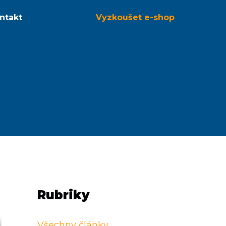
ntakt
Vyzkoušet
e-shop
Rubriky
Všechny články