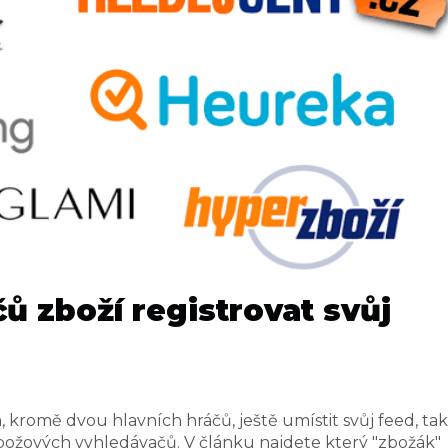
ů zboží registrovat svůj
kromě dvou hlavních hráčů, ještě umístit svůj feed, tak
zbožových vyhledávačů. V článku najdete který "zbožák"