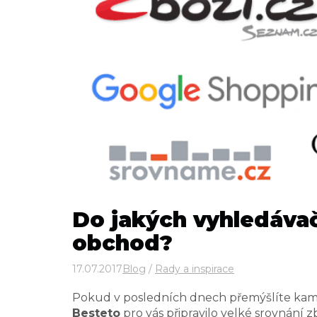
Do jakých vyhledávač
obchod?
17.07.2017
Blog
/
Rady a inspirace
Pokud v posledních dnech přemýšlíte kam, 
Besteto
pro vás připravilo velké srovnání 