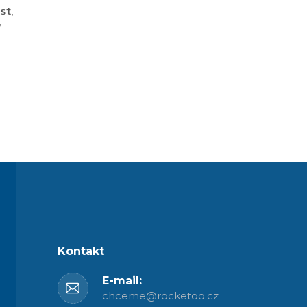
st
,
y
Kontakt
E-mail:
chceme@rocketoo.cz