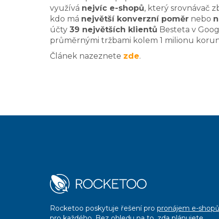
využívá
nejvíc e-shopů
, který srovnávač 
kdo má
největší konverzní poměr
nebo
n
účty
39 největších klientů
Besteta v Googl
průměrnými tržbami kolem 1 milionu korun
Článek nazeznete
zde
.
Rocketoo poskytuje řešení pro
pronájem e-shop
pro každého. Bez ohledu na to, zda plánujete