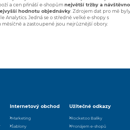
zboží a cen přináší e-shopům
největší tržby a návštěvno
ejvyšší hodnotu objednávky
. Zdrojem dat pro mě byl
e Analytics. Jedná se o středně velké e-shopy s
 měsíčně a zastoupené jsou nejrůznější obory.
Internetový obchod
Užitečné odkazy
Marketing
Rocketoo Balíky
ů
Šablony
Pronájem e-shopů