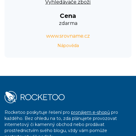
Vyhledávače zboží
Cena
zdarma
www.srovname.cz
Nápověda
Rocketoo poskytuje řešení pro
pronájem e-shopů
pro
každého. Bez ohledu na to, zda plánujete provozovat
internetový či kamenný obchod nebo prodávat
prostřednictvím svého blogu, vždy vám pomůže