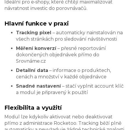
Ideální pro e‑shopy, které chtějí maximalizovat
návratnost investic do porovnávačů.
Hlavní funkce v praxi
Tracking pixel
– automaticky nainstalován na
všech stránkách pro sledování návštěvnosti
Měření konverzí
– přesné reportování
dokončených objednávek přímo do
Srovnáme.cz
Detailní data
– informace o produktech,
cenách a množství v každé objednávce
Snadné nastavení
– stačí vyplnit account klíč
a modul je připravený k použití
Flexibilita a využití
Modul lze kdykoliv aktivovat nebo deaktivovat
přímo z administrace Rocketoo. Tracking běží plně
automaticky a nevyžaduje žádné technické znalosti